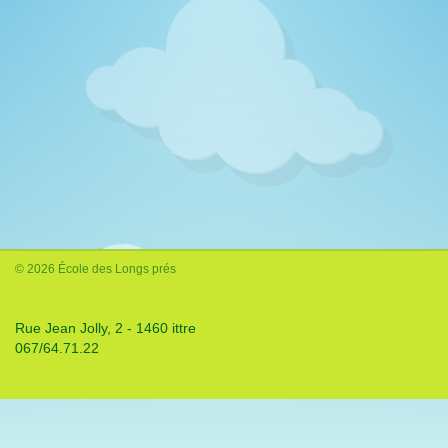
© 2026 École des Longs prés
Rue Jean Jolly, 2 - 1460 ittre
067/64.71.22