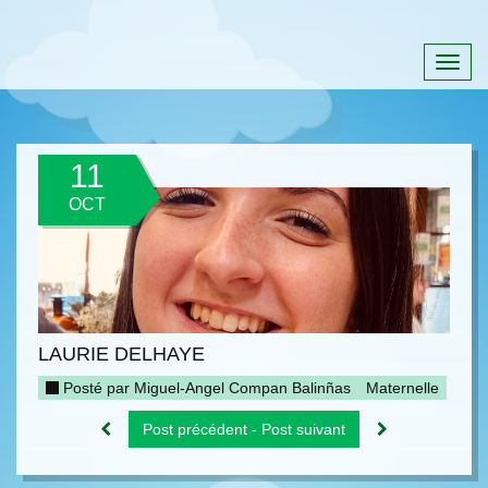
Togg
navig
11
OCT
LAURIE DELHAYE
Posté par
Miguel-Angel Compan Balinñas
Maternelle
Post précédent - Post suivant