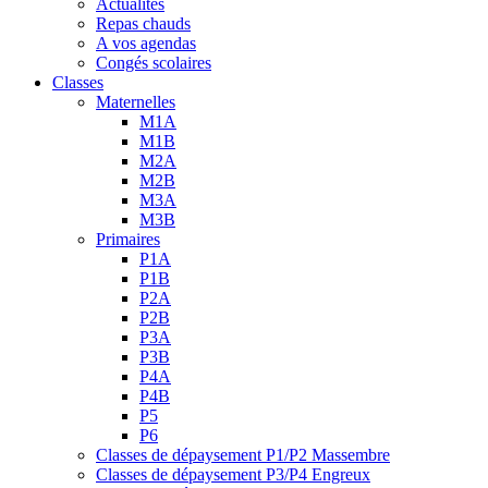
Actualités
Repas chauds
A vos agendas
Congés scolaires
Classes
Maternelles
M1A
M1B
M2A
M2B
M3A
M3B
Primaires
P1A
P1B
P2A
P2B
P3A
P3B
P4A
P4B
P5
P6
Classes de dépaysement P1/P2 Massembre
Classes de dépaysement P3/P4 Engreux