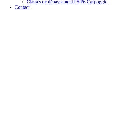
Classes de dépaysement P5/P6 Caspoggio
Contact