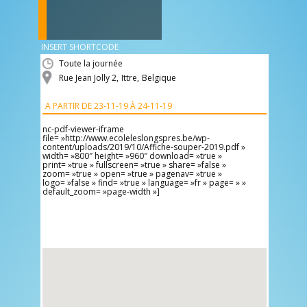
INSERT SHORTCODE
Toute la journée
Rue Jean Jolly 2
,
Ittre
,
Belgique
A PARTIR DE
23-11-19 À 24-11-19
nc-pdf-viewer-iframe
file= »http://www.ecoleleslongspres.be/wp-
content/uploads/2019/10/Affiche-souper-2019.pdf »
width= »800″ height= »960″ download= »true »
print= »true » fullscreen= »true » share= »false »
zoom= »true » open= »true » pagenav= »true »
logo= »false » find= »true » language= »fr » page= » »
default_zoom= »page-width »]