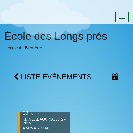
Togg
navig
École des Longs prés
L'école du Bien-être
LISTE ÉVÉNEMENTS
23
NOV
KERMESSE AUX POULETS –
2019
A VOS AGENDAS